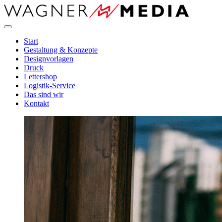
Direkt
zum
Inhalt
Start
Gestaltung & Konzepte
Designvorlagen
Druck
Lettershop
Logistik-Service
Das sind wir
Kontakt